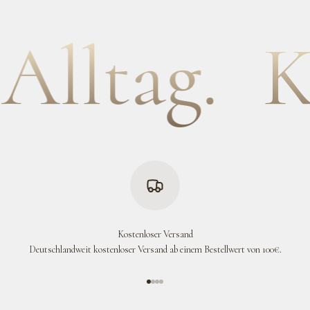
lltag.
Ku
Kostenloser Versand
Deutschlandweit kostenloser Versand ab einem Bestellwert von 100€.
Gehe zu Element 1
Gehe zu Element 2
Gehe zu Element 3
Gehe zu Element 4