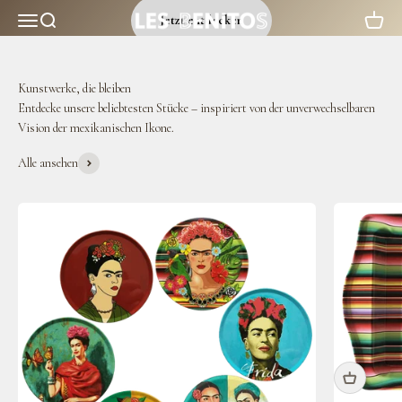
Zum Inhalt springen
Menü
Suche
Warenk
Les Benitos
Jetzt entdecken
Entdecke unsere beliebtesten Stücke – inspiriert von der unverwechselbaren
Vision der mexikanischen Ikone.
Alle ansehen