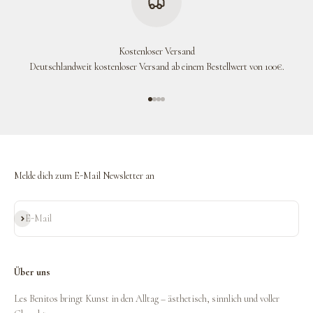
Kostenloser Versand
Deutschlandweit kostenloser Versand ab einem Bestellwert von 100€.
Gehe zu Element 1
Gehe zu Element 2
Gehe zu Element 3
Gehe zu Element 4
Melde dich zum E-Mail Newsletter an
Abonnieren
E-Mail
Über uns
Les Benitos bringt Kunst in den Alltag – ästhetisch, sinnlich und voller